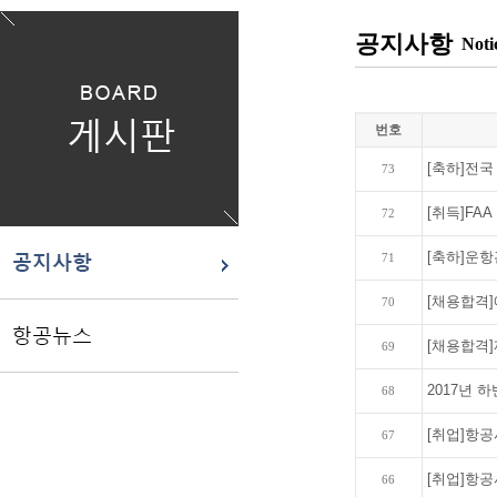
공지사항
Noti
번호
[축하]전국
73
[취득]FA
72
[축하]운항
71
[채용합격
70
[채용합격]
69
2017년 하반
68
[취업]항공
67
[취업]항공
66