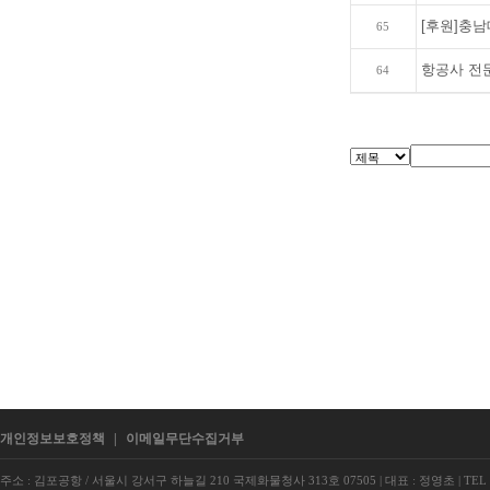
[후원]충남
65
항공사 전
64
개인정보보호정책
|
이메일무단수집거부
주소 : 김포공항 / 서울시 강서구 하늘길 210 국제화물청사 313호 07505
|
대표 : 정영초
|
TEL 