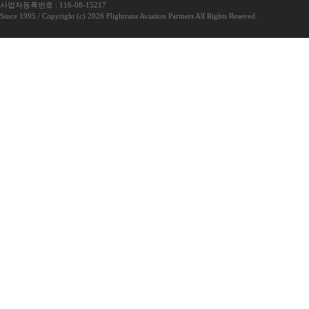
사업자등록번호 : 116-08-15217
Since 1995 / Copyright (c) 2026 Flightrans Aviation Partners All Rights Reseved.