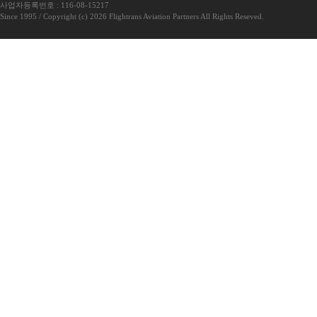
사업자등록번호 : 116-08-15217
Since 1995 / Copyright (c) 2026 Flightrans Aviation Partners All Rights Reseved.