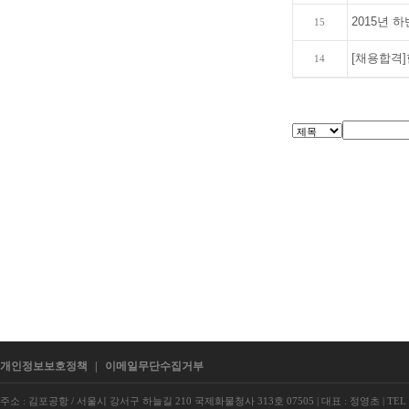
2015년 
15
[채용합격
14
개인정보보호정책
|
이메일무단수집거부
주소 : 김포공항 / 서울시 강서구 하늘길 210 국제화물청사 313호 07505
|
대표 : 정영초
|
TEL 