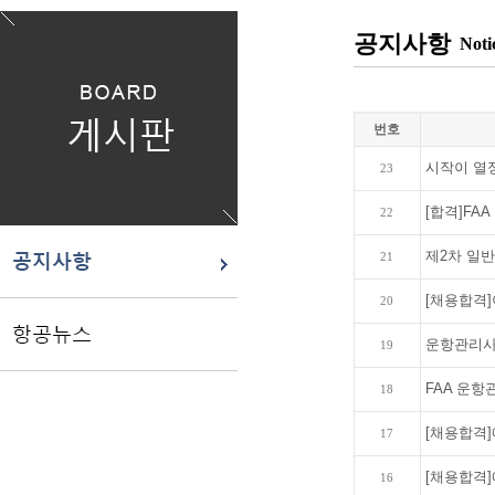
공지사항
Noti
번호
시작이 열
23
[합격]FA
22
제2차 일반
21
[채용합격]
20
운항관리사
19
FAA 운항
18
[채용합격]
17
[채용합격]
16