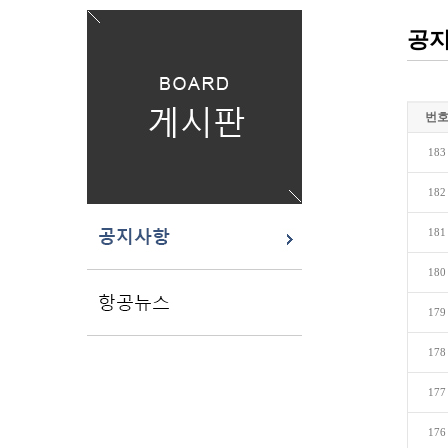
공
번
183
182
181
180
179
178
177
176