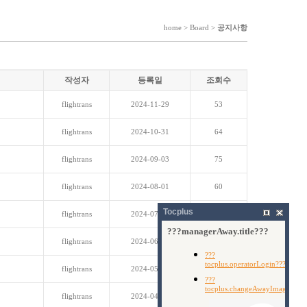
home > Board >
공지사항
작성자
등록일
조회수
flightrans
2024-11-29
53
flightrans
2024-10-31
64
flightrans
2024-09-03
75
flightrans
2024-08-01
60
Tocplus
flightrans
2024-07-31
67
flightrans
2024-06-28
62
flightrans
2024-05-31
60
flightrans
2024-04-30
63