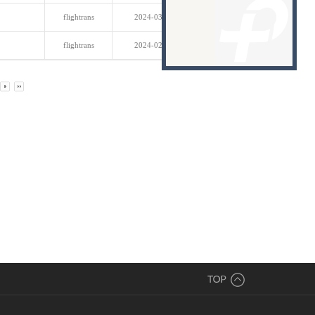
flightrans
2024-03-22
57
flightrans
2024-02-01
77