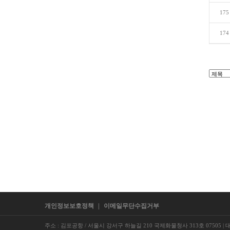
175
174
개인정보보호정책
|
이메일무단수집거부
주소 : 김포공항 / 서울시 강서구 하늘길 210 국제화물청사 313호 07505
|
대