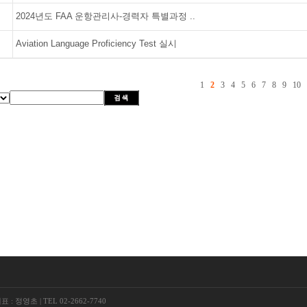
2024년도 FAA 운항관리사-경력자 특별과정 ..
Aviation Language Proficiency Test 실시
1
2
3
4
5
6
7
8
9
10
표 : 정영초
|
TEL 02-2662-7740