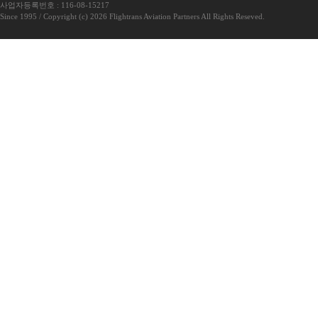
사업자등록번호 : 116-08-15217
Since 1995 / Copyright (c) 2026 Flightrans Aviation Partners All Rights Reseved.