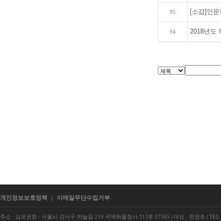
[소감]인문
95
2018년도 하
94
개인정보보호정책
|
이메일무단수집거부
주소 : 김포공항 / 서울시 강서구 하늘길 210 국제화물청사 313호 07505
|
대표 : 정영초
|
TEL 