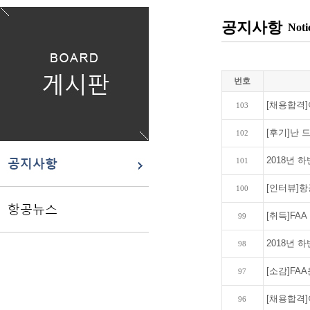
공지사항
Noti
번호
[채용합격]이
103
[후기]난 
102
2018년 
101
[인터뷰]항
100
[취득]FAA 
99
2018년 
98
[소감]FA
97
[채용합격]
96