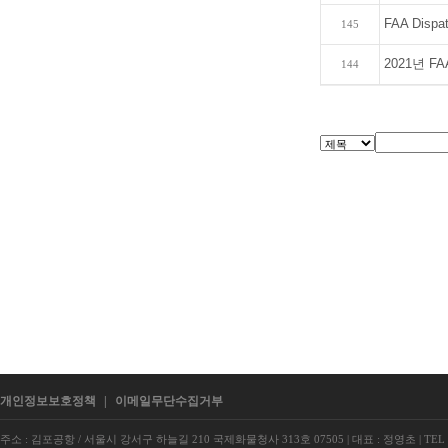
FAA Disp
145
2021년 F
144
개인정보보호정책
|
이메일무단수집거부
주소 : 김포공항 / 서울시 강서구 하늘길 210 국제화물청사 313호 07505
|
대표 : 정영초
|
TEL 