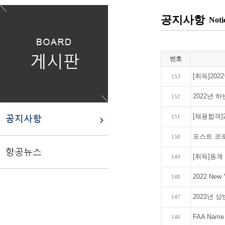
공지사항
Noti
번호
[취득]2022
153
2022년 하반
152
[채용합격]
151
포스트 코
150
[취득]동계 F
149
2022 Ne
148
2022년 상반
147
FAA Name C
146