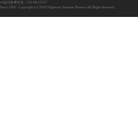
사업자등록번호 : 116-08-15217
Since 1995 / Copyright (c) 2026 Flightrans Aviation Partners All Rights Reseved.